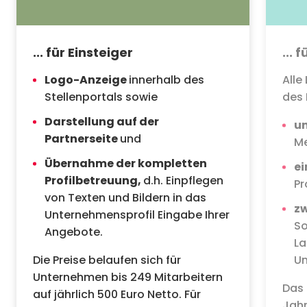
... für Einsteiger
... 
Logo-Anzeige
innerhalb des
Alle
Stellenportals sowie
des
Darstellung auf der
un
Partnerseite
und
Me
Übernahme der kompletten
ei
Profilbetreuung,
d.h. Einpflegen
Pr
von Texten und Bildern in das
zw
Unternehmensprofil Eingabe Ihrer
So
Angebote.
La
Die Preise belaufen sich für
Un
Unternehmen bis 249 Mitarbeitern
Das 
auf jährlich 500 Euro Netto. Für
Jahr